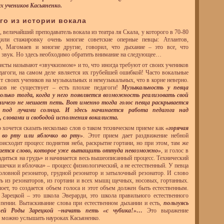
ех учеников Касьяненко.
ого из истории вокала
, величайший преподаватель вокала из театра ля Скала, у которого в 70-80
или стажировку очень многие советские оперные певцы: Атлантов,
о, Магомаев и многие другие, говорил, что дыхание – это все, что
 звук. Но здесь необходимо обратить внимание на следующее…
листы называют «звучкизмом» и то, что иногда требуют от своих учеников
дагоги, на самом деле является их грубейшей ошибкой! Часто вокальные
ят своих учеников на музыкальных и немузыкальных, что в корне неверно.
ков не существует – есть плохие педагоги!
Музыкальность у певца
олько тогда, когда у него появляется возможность реализовать свой
 ничего не мешает петь. Вот именно тогда голос певца раскрывается
 под лучами солнца. И здесь начинается работа педагога над
, словами и свободой исполнения вокалиста.
о хочется сказать несколько слов о таком техническом приеме как
«горячая
 во рту или яблочко во рту»
. Этот прием дает раздвижение небной
роисходит процесс поднятия неба, раскрытие гортани, но при этом, там же
ается слово, которое уже вытащить оттуда невозможно»
, и голос в
садиться на грудь» и начинается весь вышеописанный процесс. Технический
шечки и яблочка» – процесс физиологический, а не естественный. У певца
оловной резонатор, грудной резонатор и затылочный резонатор. И слово
ь из резонаторов, из гортани и всех мышц щечных, носовых, гортанных.
поет, то создается объем голоса и этот объем должен быть естественным.
Зарецкой – это школа Эверарди, это школа правильного естественного
пении. Вытаскивание слова при естественном дыхании и есть,
пользуясь
ией Роды Зарецкой –начать петь «с чубика!»…
Это выражение
 можно услышать науроках Касьяненко.