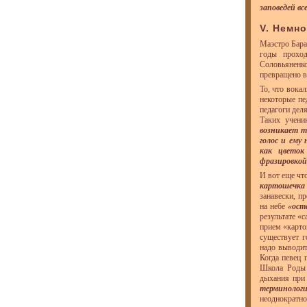
заповедей вс
V. Немн
Маэстро Бара
годы проход
Соловьяненк
превращено в
То, что вока
некоторые пе
педагоги дел
Таких учени
возникает т
голос и ему
как цветок
фразировкой
И вот еще чт
картошечка
занавески, п
на небе
«ост
результате «
прием «карто
существует г
надо выводит
Когда певец 
Школа Роды 
дыхания при 
терминолог
неоднократно