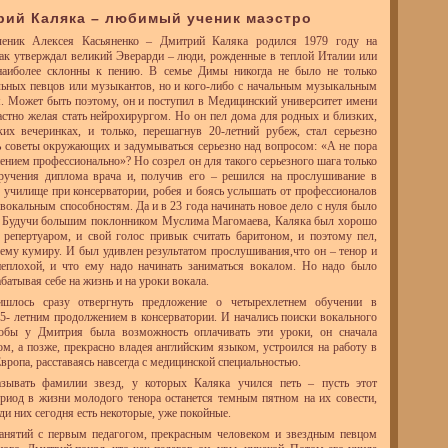
трий Каляка – любимый ученик маэстро
еник Алексея Касьяненко – Дмитрий Каляка родился 1979 году на
ак утверждал великий Эверарди – люди, рожденные в теплой Италии или
наиболее склонны к пению. В семье Димы никогда не было не только
ьных певцов или музыкантов, но и кого-либо с начальным музыкальным
. Может быть поэтому, он и поступил в Медицинский университет имени
астно желая стать нейрохирургом. Но он пел дома для родных и близких,
ких вечеринках, и только, перешагнув 20-летний рубеж, стал серьезно
 советы окружающих и задумываться серьезно над вопросом: «А не пора
пением профессионально»? Но созрел он для такого серьезного шага только
ручения диплома врача и, получив его – решился на прослушивание в
училище при консерватории, робея и боясь услышать от профессионалов
 вокальным способностям. Да и в 23 года начинать новое дело с нуля было
. Будучи большим поклонником Муслима Магомаева, Каляка был хорошо
 репертуаром, и свой голос привык считать баритоном, и поэтому пел,
ему кумиру. И был удивлен результатом прослушивания,что он – тенор и
неплохой, и что ему надо начинать заниматься вокалом. Но надо было
абатывая себе на жизнь и на уроки вокала.
шлось сразу отвергнуть предложение о четырехлетнем обучении в
 5- летним продолжением в консерватории. И начались поиски вокального
тобы у Дмитрия была возможность оплачивать эти уроки, он сначала
ом, а позже, прекрасно владея английским языком, устроился на работу в
вропа, расставаясь навсегда с медицинской специальностью.
зывать фамилии звезд, у которых Каляка учился петь – пусть этот
риод в жизни молодого тенора останется темным пятном на их совести,
ди них сегодня есть некоторые, уже покойные.
занятий с первым педагогом, прекрасным человеком и звездным певцом