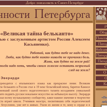
«Великая тайна бельканто»
ью с заслуженным артистом России Алексеем
Касьяненко).
Работай, как будто тебе не надо денег.
Люби, как будто тебе никто никогда не причинял боль.
Живи, как будто на земле рай!
тогда надо петь, чтобы своим голосом оставить незримый
след на земле?
а Эверарди
ереводится с итальянского языка как прекрасное пение. Великим
ем бельканто в России стал в 19 веке бельгийский певец, баритон Камилл
умевший силой своего педагогического таланта исозданием уникальной
нто поднять русское вокальное искусство на небывалую высоту. Эверарди
«По
азал всему музыкальному сообществу, какое важное значение в творчестве
ста играет школа. Учеников маэстро, посвятивших себя педагогической
либ
, безусловно, уже нет в живых. Ушли из жизни и те, кому в сердце и в