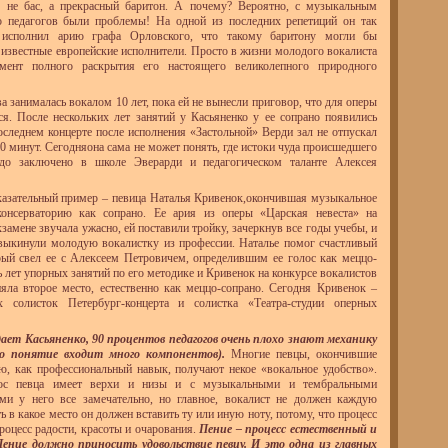
е не бас, а прекрасный баритон. А почему? Вероятно, с музыкальным
о педагогов были проблемы! На одной из последних репетиций он так
 исполнил арию графа Орловского, что такому баритону могли бы
 известные европейские исполнители. Просто в жизни молодого вокалиста
мент полного раскрытия его настоящего великолепного природного
 занималась вокалом 10 лет, пока ей не вынесли приговор, что для оперы
ся. После нескольких лет занятий у Касьяненко у ее сопрано появились
последнем концерте после исполнения «Застольной» Верди зал не отпускал
 20 минут. Сегодняона сама не может понять, где истоки чуда происшедшего
до заключено в школе Эверарди и педагогическом таланте Алексея
азательный пример – певица Наталья Кривенок,окончившая музыкальное
онсерваторию как сопрано. Ее ария из оперы «Царская невеста» на
замене звучала ужасно, ей поставили тройку, зачеркнув все годы учебы, и
выкинули молодую вокалистку из профессии. Наталье помог счастливый
рый свел ее с Алексеем Петровичем, определившим ее голос как меццо-
ь лет упорных занятий по его методике и Кривенок на конкурсе вокалистов
яла второе место, естественно как меццо-сопрано. Сегодня Кривенок –
 солисток Петербург-концерта и солистка «Театра-студии оперных
ает Касьяненко, 90 процентов педагогов очень плохо знают механику
то понятие входит много компонентов).
Многие певцы, окончившие
ю, как профессиональный навык, получают некое «вокальное удобство».
лос певца имеет верхи и низы и с музыкальными и тембральными
ми у него все замечательно, но главное, вокалист не должен каждую
ь в какое место он должен вставить ту или иную ноту, потому, что процесс
процесс радости, красоты и очарования.
Пение – процесс естественный и
Пение должно приносить удовольствие певцу. И это одна из главных