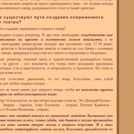
 невозможно увидеть ни одного равнодушного лица – это лучшая награда
, воспитавшего певца, раскрывшегоего голос и талант зрителям.
кие существуют пути создания современного
о театра?
ти создания современного оперного театра?
бходимо создать репертуар. И при этом необходимо
сосредоточить свое
 внимание на красоте и полетности голосов вокалистов,
а не
 авангардные режиссерские находки при постановке опер 17-19 веков:
ь артистов в белогвардейские шинели и ставить на стол банки с солеными
 самым, превращая в искусстве все святое и сокровенное в обыденное…
 как режиссер, оперный певец и художественный руководитель театра,
ку на другое – все вокалисты его театра поют молодыми красивыми
которых есть и оркестровость, и театральность, и полетность. Их слова в
 доступны всем…
тся голосовых диапазонов, то это вещи, безусловно, само собой
я для любых оперных певцов…
что не менее важно для оперного театра, чтобы
все вокалисты труппы
арии на любом иностранном языке.
атре 10 вокалистов, из них пятеро ведущие солисты. Это Дмитрий Каляка –
м Эмирян – баритон, Анна Плужнова – сопрано, Наталья Кривенок –
о и Полина Мильченко –сопрано.
льких лет занятий вокалом по уникальной методике Касьяненко они
овые певческие голоса, словно судьба, что бывает в жизни чрезвычайно
а им шанс начать вторую жизнь в оперном искусстве. И в этих
олшебных метаморфозах главная заслуга, безусловно, принадлежит их