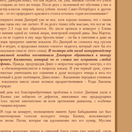
ого, Дмитрий понял, что как педагог, он, увы, никакой. Потом его учила
-сопрано, из того же театра. После двух с половиной лет обучения у нее и
стер-классов оперных звезд (обоих полов) Санкт-Петербурга и других
ии – от его природного красивого голоса остались «одни воспоминания»!
оперного пения Дмитрий уже не мог, хотя хорошо понимал, что с таким
ная сцена ему «не светит». И он долго тешил себя мыслью, что все не так
через 2-3 года все образуется. Но после провала в конкурсе у Елены
и мнения одной из членов жюри, венгерской оперной дивы Эвы Мартон,
ы он не годится и ему надо бросать пение – он бы в смятении и даже на
сяцев прекратил занятие вокалом. Но Дмитрий не сломался под грузом
й и неудач, и продолжил поиски «своего» педагога, который смог бы его
вокальном смысле этого слова).
И полтора года назад концертмейстер
ыкальной комедии посоветовала Дмитрию обратиться к тенору
тровичу Касьяненко, который по ее словам мог исправить «любой
ефект».
Правда, предупредив Диму о непростом характере маэстро, о его
 и обескомпромиссности в вопросах вокала. И уже первый урок, сумел
олностью уничтожить все сомнения в душе молодого тенора и весь его
ленный в душе скептицизм, Дима понял – Касьяненко передавал ученикам
вокальную школу своих великих предшественников – Роды Львовны
верарди.
ний день все благоприобретенные проблемы в голосе Дмитрия ушли в
 Каляка уже избавлен от дефектов, навязанных ему предыдущими
Голос звучит замечательно на всем протяжение диапазона, с особенно
учащими верхами.
09 года на концерте, посвященном памяти Арно Бабаджаняна зал был
ипнотизирован голосом молодого тенора Каляки, исполняющего
кие песни. Песни, которые так вдохновенно пел его кумир, Муслим
сментов молодому тенору и сияющий блеск сотен глаз зрителей, среди