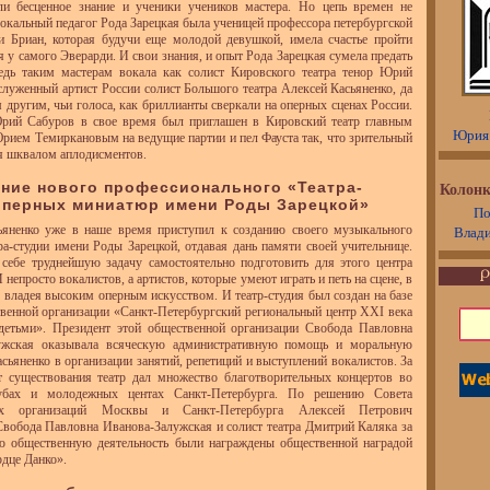
и бесценное знание и ученики учеников мастера. Но цепь времен не
Вокальный педагог Рода Зарецкая была ученицей профессора петербургской
и Бриан, которая будучи еще молодой девушкой, имела счастье пройти
я у самого Эверарди. И свои знания, и опыт Рода Зарецкая сумела предать
едь таким мастерам вокала как солист Кировского театра тенор Юрий
служенный артист России солист Большого театра Алексей Касьяненко, да
 другим, чьи голоса, как бриллианты сверкали на оперных сценах России.
рий Сабуров в свое время был приглашен в Кировский театр главным
Юрия
ием Темиркановым на ведущие партии и пел Фауста так, что зрительный
я шквалом аплодисментов.
дение нового профессионального «Театра-
Колонк
оперных миниатюр имени Роды Зарецкой»
По
ьяненко уже в наше время приступил к созданию своего музыкального
Влад
тра-студии имени Роды Зарецкой, отдавая дань памяти своей учительнице.
себе труднейшую задачу самостоятельно подготовить для этого центра
 непросто вокалистов, а артистов, которые умеют играть и петь на сцене, в
 владея высоким оперным искусством. И театр-студия был создан на базе
венной организации «Санкт-Петербургский региональный центр XXI века
 детьми». Президент этой общественной организации Свобода Павловна
ужская оказывала всяческую административную помощь и моральную
сьяненко в организации занятий, репетиций и выступлений вокалистов. За
т существования театр дал множество благотворительных концертов во
лубах и молодежных центах Санкт-Петербурга. По решению Совета
ых организаций Москвы и Санкт-Петербурга Алексей Петрович
Свобода Павловна Иванова-Залужская и солист театра Дмитрий Каляка за
ю общественную деятельность были награждены общественной наградой
дце Данко».