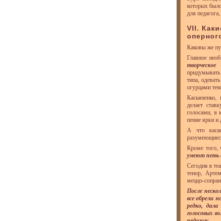
которых было
для педагога
VII. Ка
оперног
Каковы же пу
Главное нео
творческое
придумывать
типа, одеват
огурцами тем
Касьяненко,
делает став
голосами, в 
пение ярки и
А что касае
разумеющиес
Кроме того, 
умеют петь 
Сегодня в те
тенор, Арте
меццо-сопран
После неско
все обрели н
редко, дал
голосовых в
педагогу.