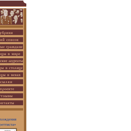
хождения
реттиста»