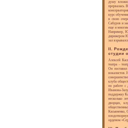
душу вложил
прервалась. 
консерватори
курс обучени
в свою очер
Сабуров и за
еще и многим
Например, Ю
дирижером Юр
зал взрывалс
II. Рож
студии 
Алексей Кас
театра – теа
Он поставил 
вокалистов. И
совершенстве
клуба общест
по работе с
Иванова-Зал
поддержку Ка
несколько ле
дворцах, к
общественн
Касьяненко, 
плодотворну
орденом «Сер