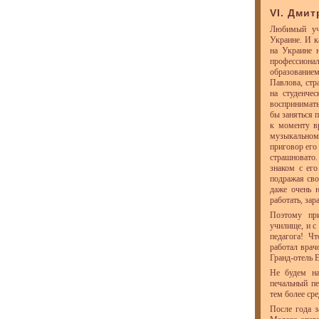
VI. Дми
Любимый уч
Украине. И к
на Украине 
профессионал
образованием
Павлова, стр
на студенчес
воспринимать
бы заняться 
к моменту в
музыкальном 
приговор его
страшновато
знаком с его
подражая сво
даже очень 
работать, зар
Поэтому при
училище, и с
педагога! Ч
работал врач
Гранд-отель Е
Не будем на
печальный пе
тем более сре
После года 