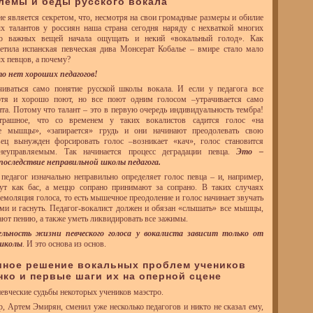
блемы и беды русского вокала
не является секретом, что, несмотря на свои громадные размеры и обилие
х талантов у россиян наша страна сегодня наряду с нехваткой многих
но важных вещей начала ощущать и некий «вокальный голод». Как
етила испанская певческая дива Монсерат Кобалье – вмире стало мало
х певцов, а почему?
то нет хороших педагогов!
чиваться само понятие русской школы вокала. И если у педагога все
отя и хорошо поют, но все поют одним голосом –утрачивается само
нта. Потому что талант – это в первую очередь индивидуальность тембра!
трашное, что со временем у таких вокалистов садится голос «на
е мышцы», «запирается» грудь и они начинают преодолевать свою
евец вынужден форсировать голос –возникает «кач», голос становится
еуправляемым. Так начинается процесс деградации певца.
Это –
последствие неправильной школы педагога.
 педагог изначально неправильно определяет голос певца – и, например,
дут как бас, а меццо сопрано принимают за сопрано. В таких случаях
ремоляция голоса, то есть мышечное преодоление и голос начинает звучать
ми и гаснуть. Педагог-вокалист должен и обязан «слышать» все мышцы,
ют пению, а также уметь ликвидировать все зажимы.
льность жизни певческого голоса у вокалиста зависит только от
 школы
. И это основа из основ.
ешное решение вокальных проблем учеников
нко и первые шаги их на оперной сцене
евческие судьбы некоторых учеников маэстро.
р, Артем Эмирян, сменил уже несколько педагогов и никто не сказал ему,