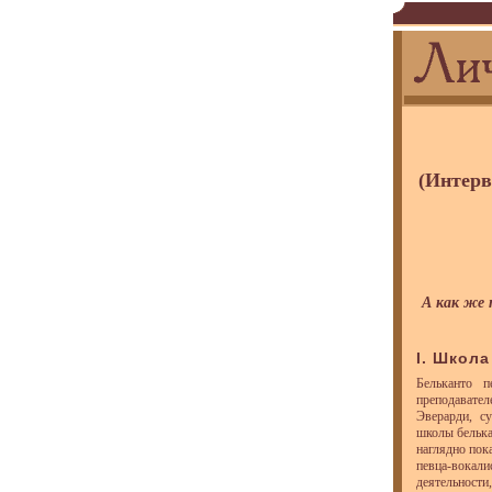
(Интерв
А как же 
I. Школ
Бельканто п
преподавател
Эверарди, с
школы белька
наглядно пок
певца-вокали
деятельности