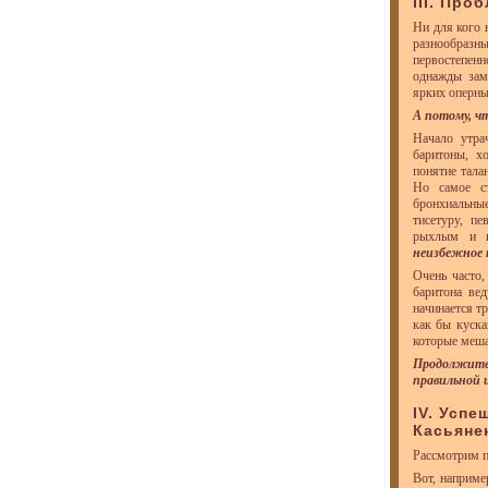
III. Про
Ни для кого 
разнообразны
первостепен
однажды зам
ярких оперны
А потому, ч
Начало утра
баритоны, х
понятие тала
Но самое с
бронхиальны
тисетуру, п
рыхлым и н
неизбежное 
Очень часто,
баритона ве
начинается т
как бы куска
которые меша
Продолжите
правильной
IV. Усп
Касьяне
Рассмотрим п
Вот, наприме