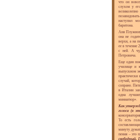
что он вовс
слухом у ег
великолепно
позавидовать
наступил мо
баритона.
Аня Плужнова
она не годит
верхи, а на 
ее в течение
с ней. А чу
Петровича.
Еще один пок
училище и к
выпускном эк
практически 
случай, кото
сопрано. Пят
в Италии зан
одна лучших
миниатюр».
Как утвержд
голоса (в э
консерватори
То есть го
составляющи
минуту думат
пения – это 
свободный. 