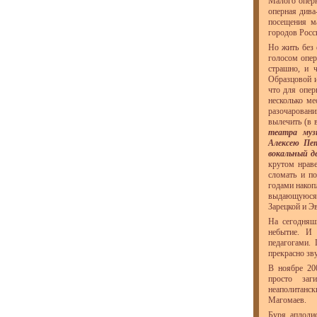
Малого оперн
оперная дива
посещения ма
городов Росс
Но жить без 
голосом опер
страшно, и 
Образцовой 
что для опер
несколько ме
разочаровани
вылечить (в 
театра муз
Алексею Пе
вокальный д
крутом нраве
сломать и п
годами накоп
выдающуюся 
Зарецкой и Э
На сегодняш
небытие. И
педагогами. 
прекрасно зв
В ноябре 20
просто заг
неаполитанс
Магомаев.
Буря аплоди