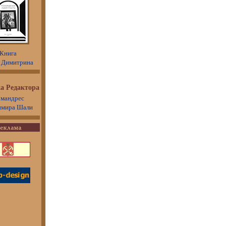
Книга
 Димитрина
а Редактора
мандрес
имира Шали